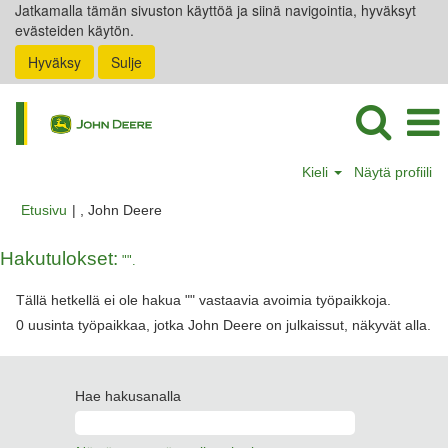
Jatkamalla tämän sivuston käyttöä ja siinä navigointia, hyväksyt
evästeiden käytön.
Hyväksy
Sulje
Kieli
Näytä profiili
(nykyinen
Etusivu
|
, John Deere
sivu)
Hakutulokset:
"".
Tällä hetkellä ei ole hakua "
" vastaavia avoimia työpaikkoja.
0 uusinta työpaikkaa, jotka John Deere on julkaissut, näkyvät alla.
Hae hakusanalla