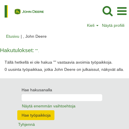
Kieli
Näytä profiili
(nykyinen
Etusivu
|
, John Deere
sivu)
Hakutulokset:
"".
Tällä hetkellä ei ole hakua "
" vastaavia avoimia työpaikkoja.
0 uusinta työpaikkaa, jotka John Deere on julkaissut, näkyvät alla.
Hae hakusanalla
Näytä enemmän vaihtoehtoja
Tyhjennä