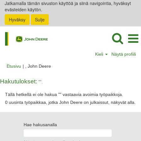
Jatkamalla tämän sivuston käyttöä ja siinä navigointia, hyväksyt
evästeiden käytön.
Hyväksy
Sulje
Kieli
Näytä profiili
(nykyinen
Etusivu
|
, John Deere
sivu)
Hakutulokset:
"".
Tällä hetkellä ei ole hakua "
" vastaavia avoimia työpaikkoja.
0 uusinta työpaikkaa, jotka John Deere on julkaissut, näkyvät alla.
Hae hakusanalla