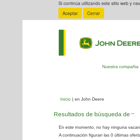
Si continúa utilizando este sitio web y n
Aceptar
Cerrar
Nuestra compañia
(página
Inicio
|
en John Deere
actual)
Resultados de búsqueda de
"".
En este momento, no hay ninguna vacant
A continuación figuran las 0 últimas ofer