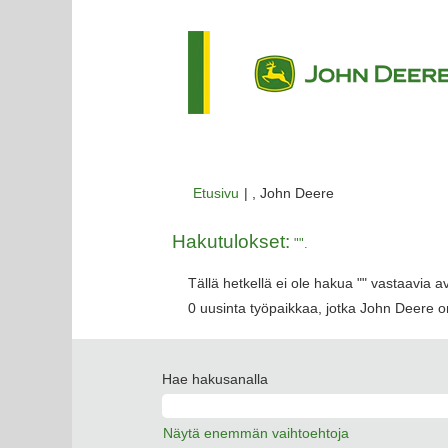
(nykyinen
Etusivu
|
, John Deere
sivu)
Hakutulokset:
"".
Tällä hetkellä ei ole hakua "
" vastaavia a
0 uusinta työpaikkaa, jotka John Deere on
Hae hakusanalla
Näytä enemmän vaihtoehtoja