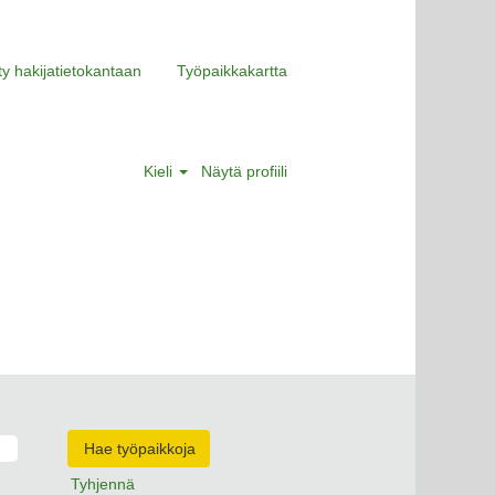
ity hakijatietokantaan
Työpaikkakartta
Kieli
Näytä profiili
Tyhjennä