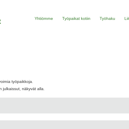
Yhtiömme
Työpaikat kotiin
Työhaku
Li
voimia työpaikkoja.
 julkaissut, näkyvät alla.