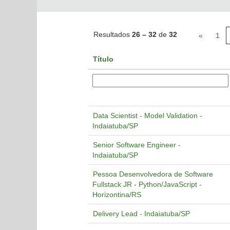
Resultados
26 – 32
de
32
«
1
Título
Data Scientist - Model Validation -
Indaiatuba/SP
Senior Software Engineer -
Indaiatuba/SP
Pessoa Desenvolvedora de Software
Fullstack JR - Python/JavaScript -
Horizontina/RS
Delivery Lead - Indaiatuba/SP