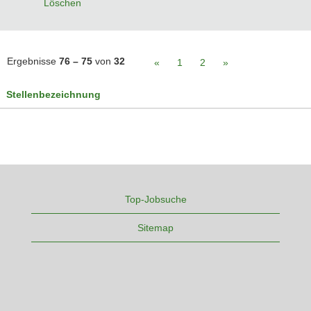
Löschen
Ergebnisse
76 – 75
von
32
«
1
2
»
Stellenbezeichnung
Top-Jobsuche
Sitemap