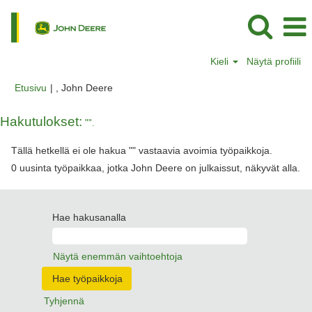
Kieli
Näytä profiili
(nykyinen
Etusivu
|
, John Deere
sivu)
Hakutulokset:
"".
Tällä hetkellä ei ole hakua "
" vastaavia avoimia työpaikkoja.
0 uusinta työpaikkaa, jotka John Deere on julkaissut, näkyvät alla.
Hae hakusanalla
Näytä enemmän vaihtoehtoja
Tyhjennä