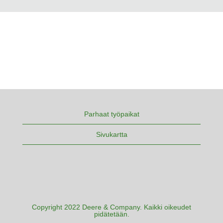
Parhaat työpaikat
Sivukartta
Copyright 2022 Deere & Company. Kaikki oikeudet
pidätetään.