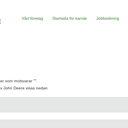
Vårt företag
Startsida för karriär
Jobbsökning
tser som motsvarar "
".
av John Deere visas nedan.