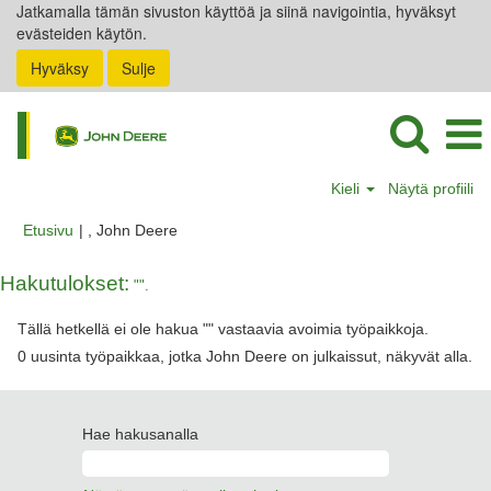
Jatkamalla tämän sivuston käyttöä ja siinä navigointia, hyväksyt
evästeiden käytön.
Hyväksy
Sulje
Kieli
Näytä profiili
(nykyinen
Etusivu
|
, John Deere
sivu)
Hakutulokset:
"".
Tällä hetkellä ei ole hakua "
" vastaavia avoimia työpaikkoja.
0 uusinta työpaikkaa, jotka John Deere on julkaissut, näkyvät alla.
Hae hakusanalla