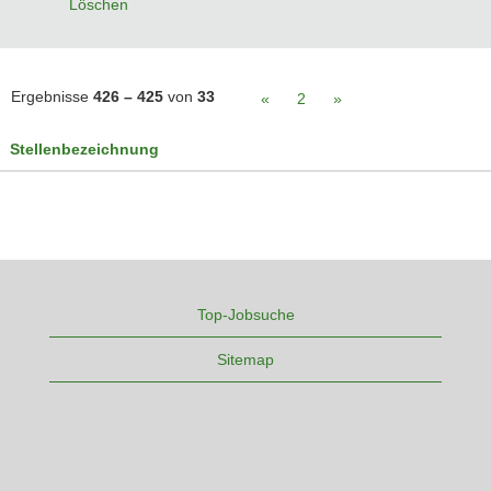
Löschen
Ergebnisse
426 – 425
von
33
«
2
»
Stellenbezeichnung
Top-Jobsuche
Sitemap