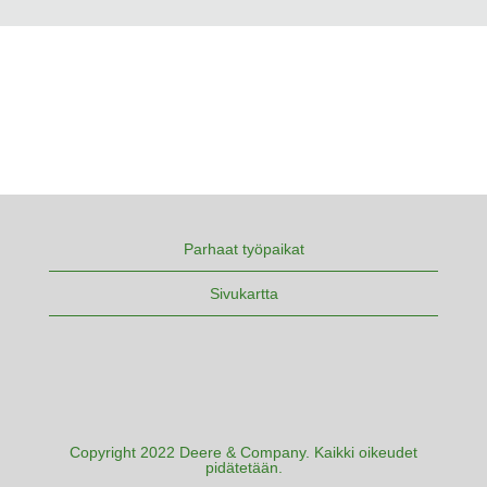
Parhaat työpaikat
Sivukartta
Copyright 2022 Deere & Company. Kaikki oikeudet
pidätetään.