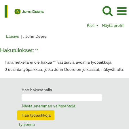
Kieli
Näytä profiili
(nykyinen
Etusivu
|
, John Deere
sivu)
Hakutulokset:
"".
Tällä hetkellä ei ole hakua "
" vastaavia avoimia työpaikkoja.
0 uusinta työpaikkaa, jotka John Deere on julkaissut, näkyvät alla.
Hae hakusanalla
Näytä enemmän vaihtoehtoja
Tyhjennä