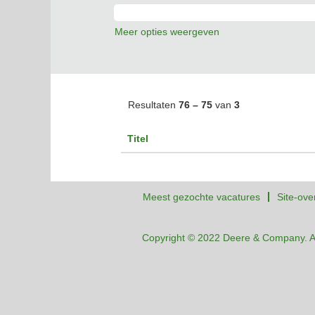
Meer opties weergeven
Resultaten
76 – 75
van
3
Titel
Meest gezochte vacatures
Site-ove
Copyright © 2022 Deere & Company. A