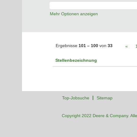
Mehr Optionen anzeigen
Ergebnisse
101 – 100
von
33
«
Stellenbezeichnung
Top-Jobsuche
Sitemap
Copyright 2022 Deere & Company. Alle