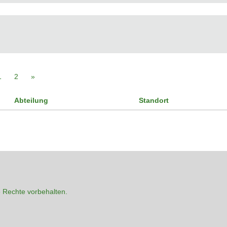
1
2
»
Abteilung
Standort
 Rechte vorbehalten.