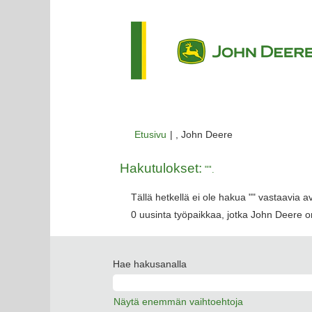
(nykyinen
Etusivu
|
, John Deere
sivu)
Hakutulokset:
"".
Tällä hetkellä ei ole hakua "
" vastaavia a
0 uusinta työpaikkaa, jotka John Deere on
Hae hakusanalla
Näytä enemmän vaihtoehtoja