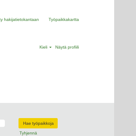
ity hakijatietokantaan
Työpaikkakartta
Kieli
Näytä profiili
Tyhjennä