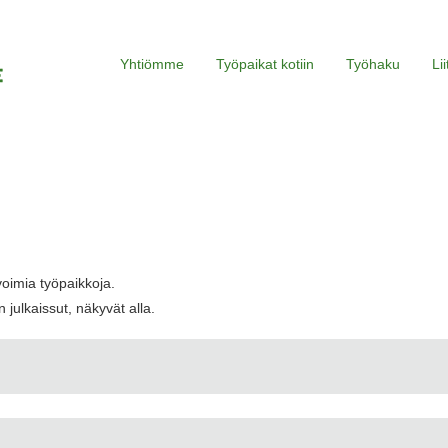
Yhtiömme
Työpaikat kotiin
Työhaku
Li
voimia työpaikkoja.
 julkaissut, näkyvät alla.