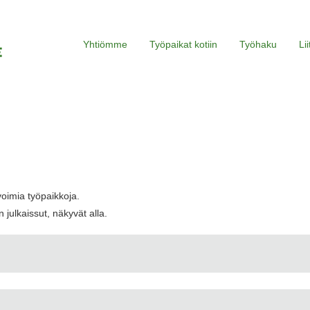
Yhtiömme
Työpaikat kotiin
Työhaku
Li
voimia työpaikkoja.
 julkaissut, näkyvät alla.