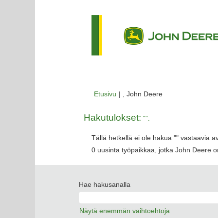
(nykyinen
Etusivu
|
, John Deere
sivu)
Hakutulokset:
"".
Tällä hetkellä ei ole hakua "
" vastaavia a
0 uusinta työpaikkaa, jotka John Deere on
Hae hakusanalla
Näytä enemmän vaihtoehtoja