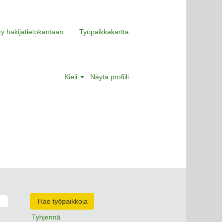
ity hakijatietokantaan
Työpaikkakartta
Kieli
Näytä profiili
Tyhjennä