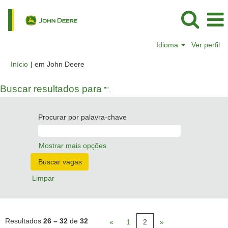
Idioma
Ver perfil
(página
Início
|
em John Deere
atual)
Buscar resultados para
"".
Procurar por palavra-chave
Mostrar mais opções
Limpar
Resultados
26 – 32
de
32
«
1
2
»