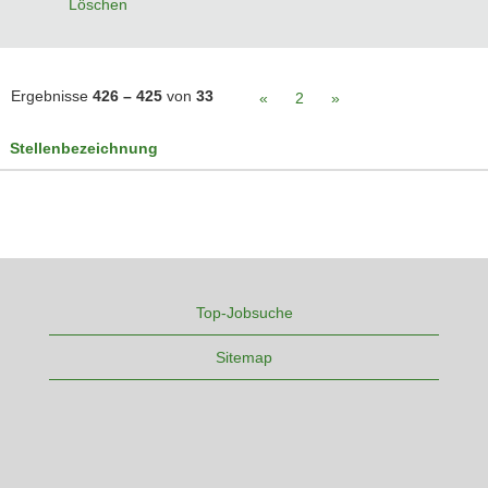
Löschen
Ergebnisse
426 – 425
von
33
«
2
»
Stellenbezeichnung
Top-Jobsuche
Sitemap