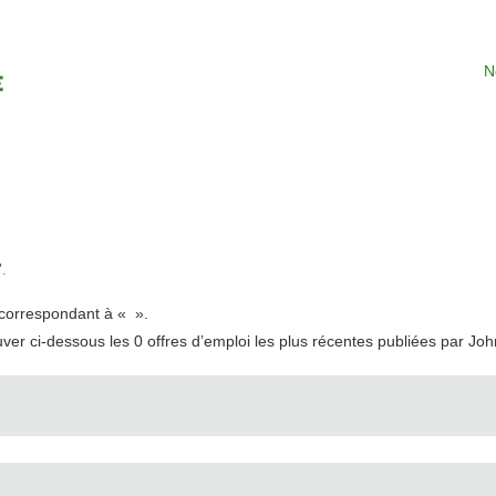
N
.
t correspondant à «
».
uver ci-dessous les 0 offres d’emploi les plus récentes publiées par Jo