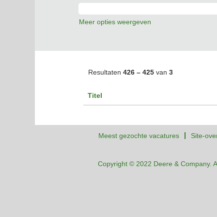
Meer opties weergeven
Resultaten
426 – 425
van
3
Titel
Meest gezochte vacatures
Site-ove
Copyright © 2022 Deere & Company. A