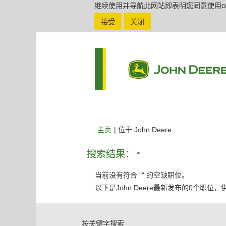
继续使用并导航此网站即表明您同意使用coo
接受
关闭
（当
主页
|
位于 John Deere
前
页
搜索结果：
"".
面）
当前没有符合 "
" 的空缺职位。
以下是John Deere最新发布的0个职位
按关键字搜索