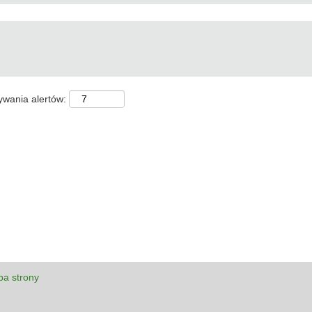
ywania alertów:
a strony