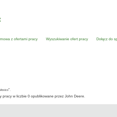
mowa z ofertami pracy
Wyszukiwanie ofert pracy
Dołącz do s
ieżąca
rona)
".
Mexico
 pracy w liczbie 0 opublikowane przez John Deere.