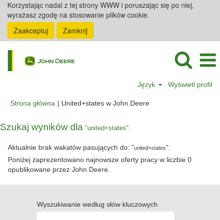
Korzystając nadal z tej strony WWW i poruszając się po niej,
wyrażasz zgodę na stosowanie plików cookie.
Zaakceptuj
Zamknij
Język
Wyświetl profil
(bieżąca
Strona główna
|
United+states w John Deere
strona)
Szukaj wyników dla
"united+states".
Aktualnie brak wakatów pasujących do: "
".
united+states
Poniżej zaprezentowano najnowsze oferty pracy w liczbie 0
opublikowane przez John Deere.
Wyszukiwanie według słów kluczowych