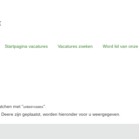
Startpagina vacatures
Vacatures zoeken
Word lid van onze
idige
gina)
atchen met "
".
united+states
 Deere zijn geplaatst, worden hieronder voor u weergegeven.