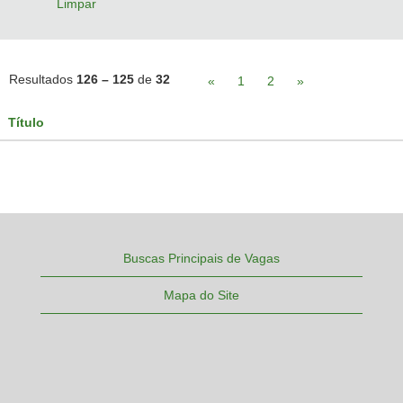
Limpar
Resultados
126 – 125
de
32
«
1
2
»
Título
Buscas Principais de Vagas
Mapa do Site