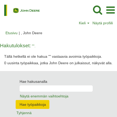
Kieli
Näytä profiili
(nykyinen
Etusivu
|
, John Deere
sivu)
Hakutulokset:
"".
Tällä hetkellä ei ole hakua "
" vastaavia avoimia työpaikkoja.
0 uusinta työpaikkaa, jotka John Deere on julkaissut, näkyvät alla.
Hae hakusanalla
Näytä enemmän vaihtoehtoja
Tyhjennä