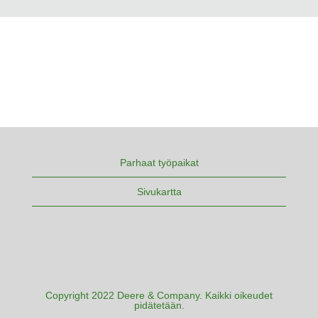
Parhaat työpaikat
Sivukartta
Copyright 2022 Deere & Company. Kaikki oikeudet
pidätetään.