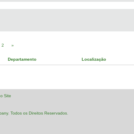
2
»
Departamento
Localização
o Site
pany. Todos os Direitos Reservados.