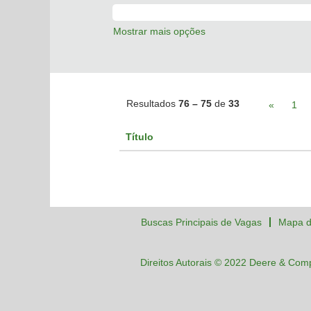
Mostrar mais opções
Resultados
76 – 75
de
33
«
1
Título
Buscas Principais de Vagas
Mapa d
Direitos Autorais © 2022 Deere & Com