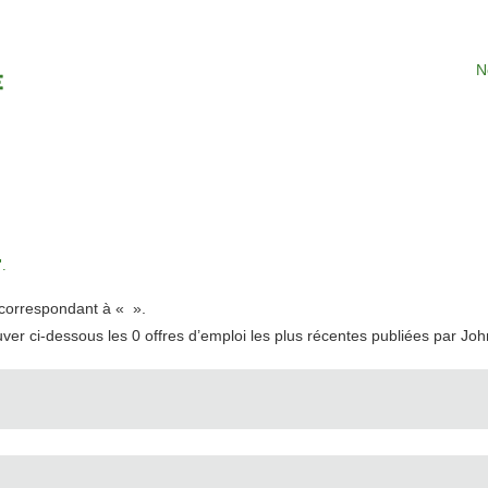
N
.
t correspondant à «
».
uver ci-dessous les 0 offres d’emploi les plus récentes publiées par Jo