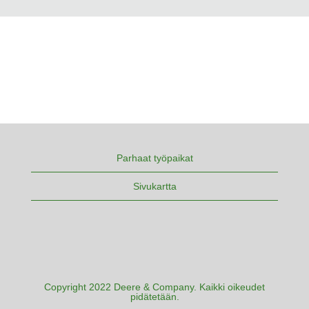
Parhaat työpaikat
Sivukartta
Copyright 2022 Deere & Company. Kaikki oikeudet
pidätetään.