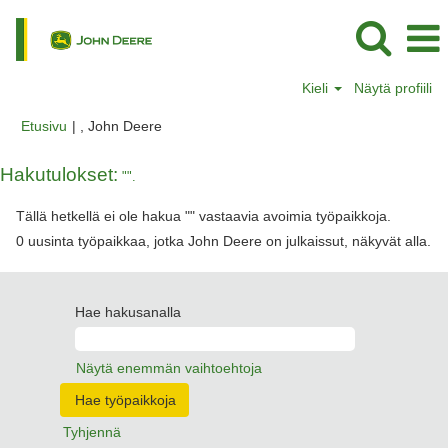
Kieli
Näytä profiili
(nykyinen
Etusivu
|
, John Deere
sivu)
Hakutulokset:
"".
Tällä hetkellä ei ole hakua "
" vastaavia avoimia työpaikkoja.
0 uusinta työpaikkaa, jotka John Deere on julkaissut, näkyvät alla.
Hae hakusanalla
Näytä enemmän vaihtoehtoja
Tyhjennä