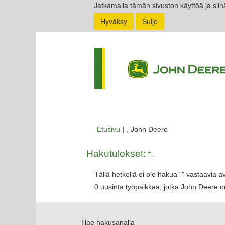
Jatkamalla tämän sivuston käyttöä ja siin
Hyväksy
Sulje
(nykyinen
Etusivu
|
, John Deere
sivu)
Hakutulokset:
"".
Tällä hetkellä ei ole hakua "
" vastaavia a
0 uusinta työpaikkaa, jotka John Deere on
Hae hakusanalla