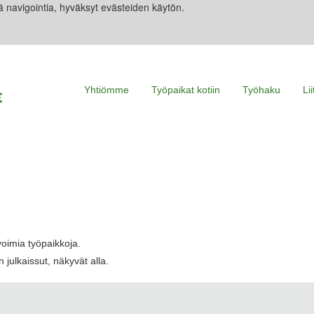
ä navigointia, hyväksyt evästeiden käytön.
Yhtiömme
Työpaikat kotiin
Työhaku
Li
voimia työpaikkoja.
 julkaissut, näkyvät alla.