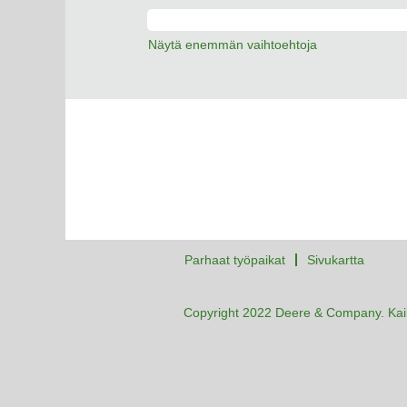
Näytä enemmän vaihtoehtoja
Parhaat työpaikat
Sivukartta
Copyright 2022 Deere & Company. Kaik