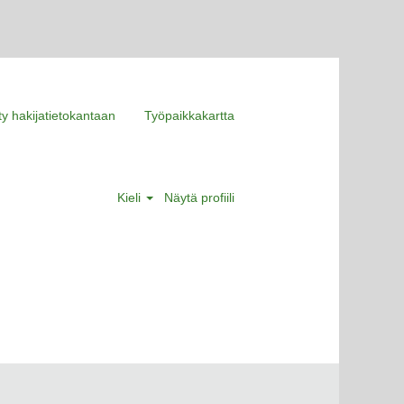
ity hakijatietokantaan
Työpaikkakartta
Kieli
Näytä profiili