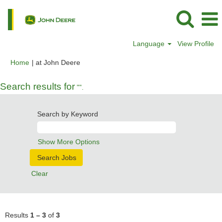
Language
View Profile
(current
Home
|
at John Deere
page)
Search results for
"".
Search by Keyword
Show More Options
Clear
Results
1 – 3
of
3