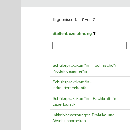
Ergebnisse
1 – 7
von
7
Stellenbezeichnung
Schülerpraktikant*in - Technische*r
Produktdesigner*in
Schülerpraktikant*in -
Industriemechanik
Schülerpraktikant*in - Fachkraft für
Lagerlogistik
Initiativbewerbungen Praktika und
Abschlussarbeiten