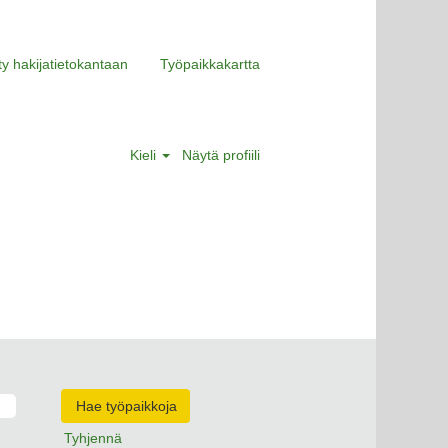
ity hakijatietokantaan
Työpaikkakartta
Kieli
Näytä profiili
Tyhjennä