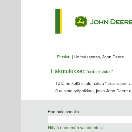
(nyk
Etusivu
|
United+states, John Deere
sivu
Hakutulokset:
"united+states".
Tällä hetkellä ei ole hakua "
" v
united+states
0 uusinta työpaikkaa, jotka John Deere on
Hae hakusanalla
Näytä enemmän vaihtoehtoja