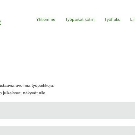
Yhtiömme
Työpaikat kotiin
Työhaku
Li
yinen
)
astaavia avoimia työpaikkoja.
 julkaissut, näkyvät alla.