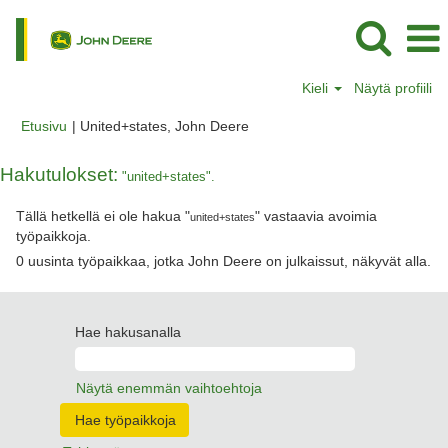
Kieli
Näytä profiili
(nykyinen
Etusivu
|
United+states, John Deere
sivu)
Hakutulokset:
"united+states".
Tällä hetkellä ei ole hakua "
" vastaavia avoimia
united+states
työpaikkoja.
0 uusinta työpaikkaa, jotka John Deere on julkaissut, näkyvät alla.
Hae hakusanalla
Näytä enemmän vaihtoehtoja