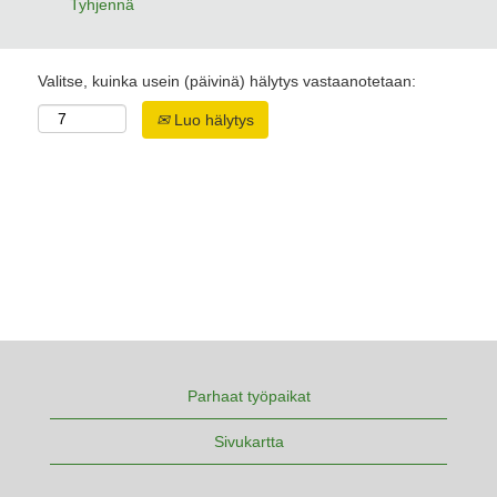
Tyhjennä
Valitse, kuinka usein (päivinä) hälytys vastaanotetaan:
Luo hälytys
Parhaat työpaikat
Sivukartta