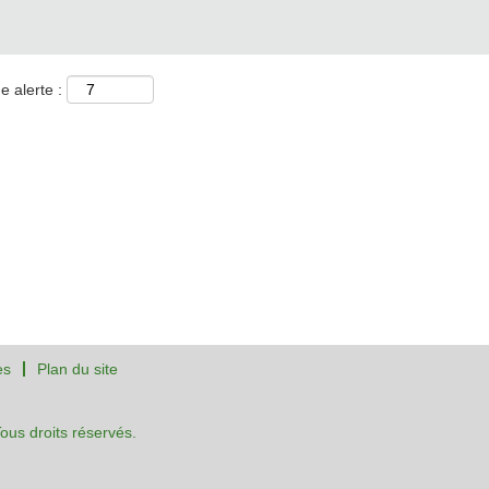
e alerte :
es
Plan du site
us droits réservés.