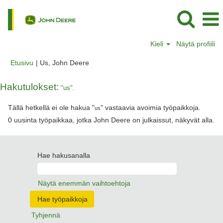
Kieli
Näytä profiili
(nykyinen
Etusivu
|
Us, John Deere
sivu)
Hakutulokset:
"us".
Tällä hetkellä ei ole hakua "
" vastaavia avoimia työpaikkoja.
us
0 uusinta työpaikkaa, jotka John Deere on julkaissut, näkyvät alla.
Hae hakusanalla
Näytä enemmän vaihtoehtoja
Tyhjennä