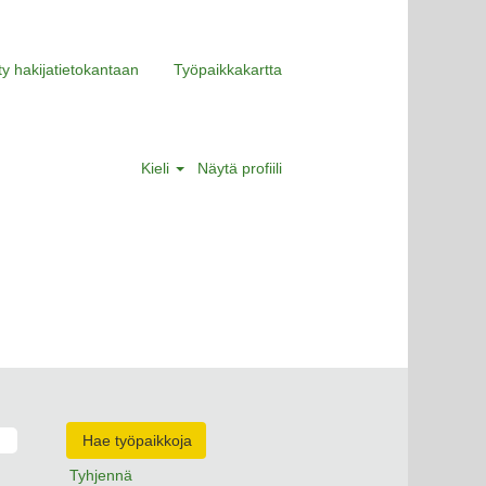
ity hakijatietokantaan
Työpaikkakartta
Kieli
Näytä profiili
Tyhjennä