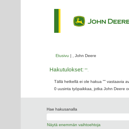
(nykyinen
Etusivu
|
, John Deere
sivu)
Hakutulokset:
"".
Tällä hetkellä ei ole hakua "
" vastaavia a
0 uusinta työpaikkaa, jotka John Deere on
Hae hakusanalla
Näytä enemmän vaihtoehtoja