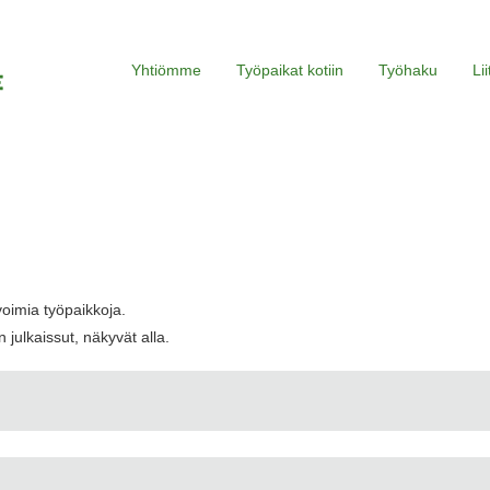
Yhtiömme
Työpaikat kotiin
Työhaku
Li
voimia työpaikkoja.
 julkaissut, näkyvät alla.