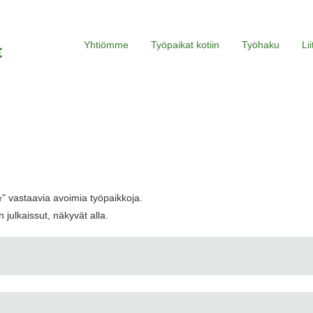
Yhtiömme
Työpaikat kotiin
Työhaku
Li
" vastaavia avoimia työpaikkoja.
r
 julkaissut, näkyvät alla.