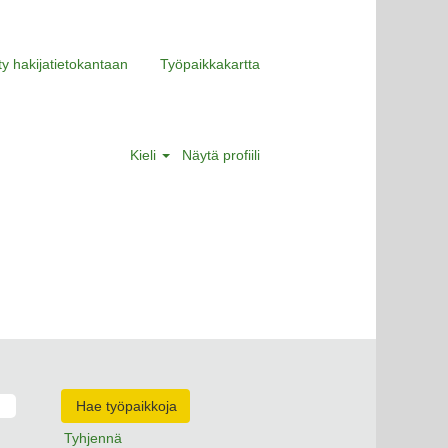
ity hakijatietokantaan
Työpaikkakartta
Kieli
Näytä profiili
Tyhjennä