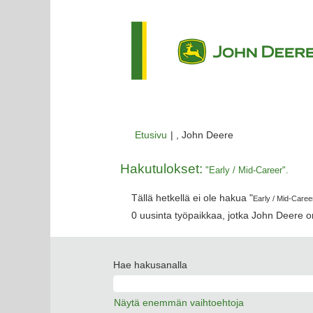
(nykyinen
Etusivu
|
, John Deere
sivu)
Hakutulokset:
"Early / Mid-Career".
Tällä hetkellä ei ole hakua "
Early / Mid-Caree
0 uusinta työpaikkaa, jotka John Deere on
Hae hakusanalla
Näytä enemmän vaihtoehtoja