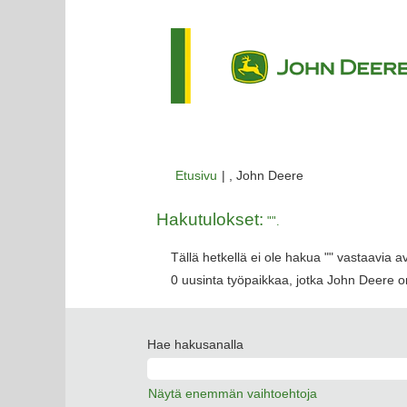
(nykyinen
Etusivu
|
, John Deere
sivu)
Hakutulokset:
"".
Tällä hetkellä ei ole hakua "
" vastaavia a
0 uusinta työpaikkaa, jotka John Deere on
Hae hakusanalla
Näytä enemmän vaihtoehtoja