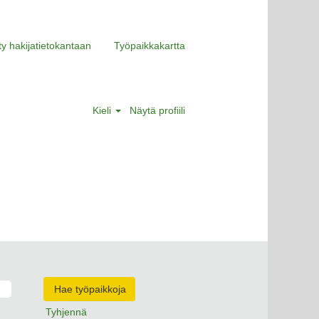
ity hakijatietokantaan
Työpaikkakartta
Kieli
Näytä profiili
Tyhjennä