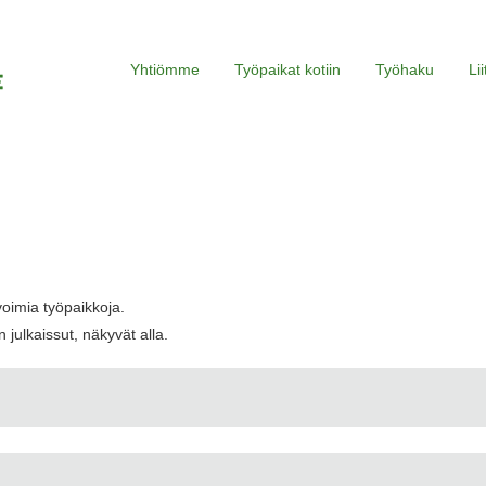
Yhtiömme
Työpaikat kotiin
Työhaku
Li
voimia työpaikkoja.
 julkaissut, näkyvät alla.