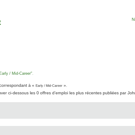
N
arly / Mid-Career".
t correspondant à «
».
Early / Mid-Career
uver ci-dessous les 0 offres d’emploi les plus récentes publiées par Jo