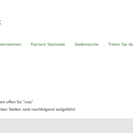
nternehmen
Karriere Startseite
Stellensuche
Treten Sie d
e
n offen für "
".
India
hten Stellen sind nachfolgend aufgeführt.