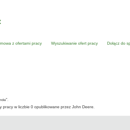
mowa z ofertami pracy
Wyszukiwanie ofert pracy
Dołącz do s
żąca
na)
".
India
 pracy w liczbie 0 opublikowane przez John Deere.