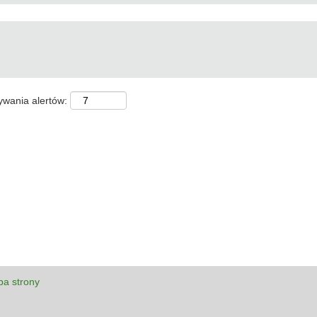
ywania alertów:
a strony