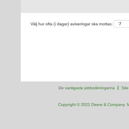
Välj hur ofta (i dagar) aviseringar ska mottas:
De vanligaste jobbsökningarna
Sit
Copyright © 2022 Deere & Company. 