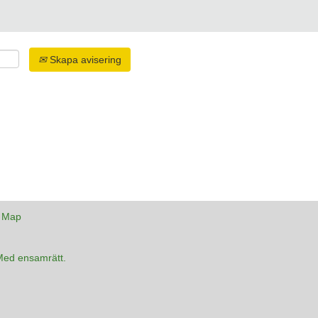
Skapa avisering
e Map
Med ensamrätt.