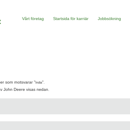
Vårt företag
Startsida för karriär
Jobbsökning
tser som motsvarar "
".
India
av John Deere visas nedan.