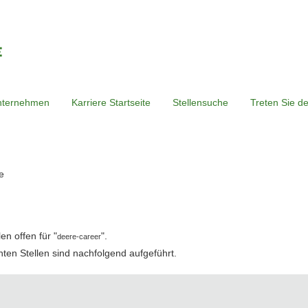
nternehmen
Karriere Startseite
Stellensuche
Treten Sie d
(aktuelle
e
Seite)
n offen für "
".
deere-career
hten Stellen sind nachfolgend aufgeführt.