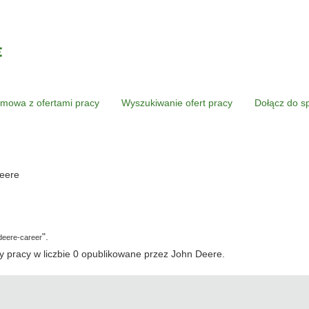
mowa z ofertami pracy
Wyszukiwanie ofert pracy
Dołącz do s
(bieżąca
eere
strona)
".
deere-career
 pracy w liczbie 0 opublikowane przez John Deere.