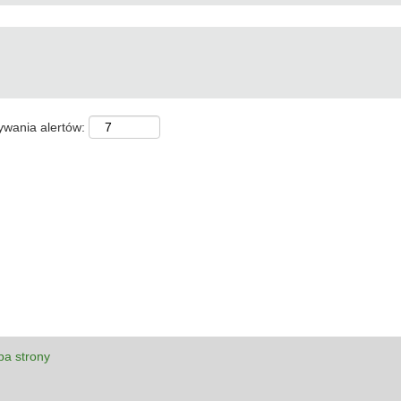
ywania alertów:
a strony