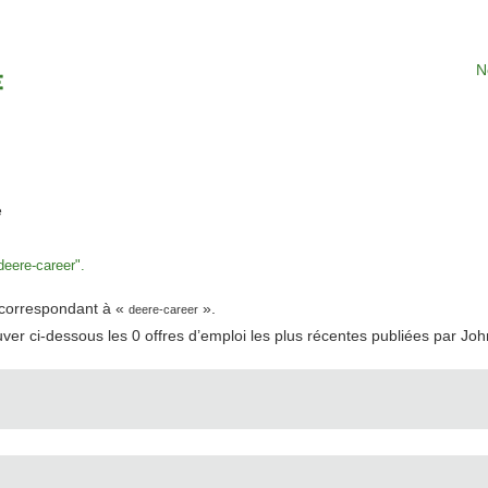
N
(page
e
actuelle)
eere-career".
t correspondant à «
».
deere-career
uver ci-dessous les 0 offres d’emploi les plus récentes publiées par Jo