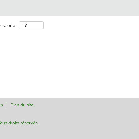
e alerte :
es
Plan du site
us droits réservés.