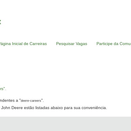
ágina Inicial de Carreiras
Pesquisar Vagas
Participe da Comu
página
ual)
rs".
ndentes a "
".
deere-careers
 John Deere estão listadas abaixo para sua conveniência.