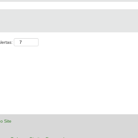
lertas:
o Site