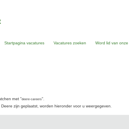
Startpagina vacatures
Vacatures zoeken
Word lid van onze
uidige
agina)
atchen met "
".
deere-careers
 Deere zijn geplaatst, worden hieronder voor u weergegeven.