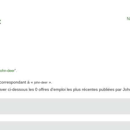
N
age
uelle)
ohn-deer".
t correspondant à «
».
john-deer
uver ci-dessous les 0 offres d’emploi les plus récentes publiées par Jo