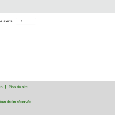
e alerte :
es
Plan du site
us droits réservés.