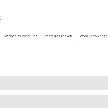
Startpagina vacatures
Vacatures zoeken
Word lid van onze
ge
a)